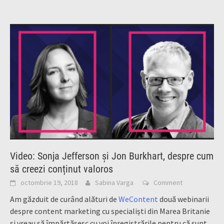
Video: Sonja Jefferson și Jon Burkhart, despre cum
să creezi conținut valoros
octombrie 19, 2018
Sabina Varga
Comment
Am găzduit de curând alături de
WeContent
două webinarii
despre content marketing cu specialiști din Marea Britanie
și vreau să împărtășesc cu voi înregistrările pentru că sunt