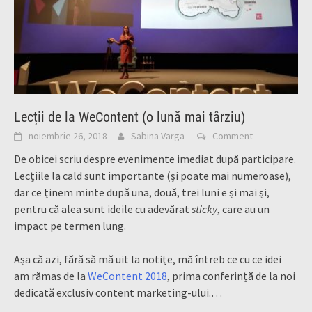
Lecții de la WeContent (o lună mai târziu)
noiembrie 26, 2018
Sabina Varga
Comment
De obicei scriu despre evenimente imediat după participare.
Lecțiile la cald sunt importante (și poate mai numeroase),
dar ce ținem minte după una, două, trei luni e și mai și,
pentru că alea sunt ideile cu adevărat
sticky
, care au un
impact pe termen lung.
Așa că azi, fără să mă uit la notițe, mă întreb ce cu ce idei
am rămas de la
WeContent 2018
, prima conferință de la noi
dedicată exclusiv content marketing-ului.…