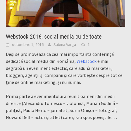
Webstock 2016, social media cu de toate
octombrie 1, 2016
Sabina Varga
1
Deși se promovează ca cea mai importantă conferință
dedicată social media din România,
Webstock
e mai
degrabă un eveniment eclectic, care adună marketeri,
bloggeri, agenții și companii și care vorbește despre tot ce
ține de online marketing, și nu numai.
Prima parte a evenimentului a reunit oameni din medii
diferite (Alexandru Tomescu – violonist, Marian Godină –
polițist, Paula Herlo – jurnalist, Sorin Onișor – fotograf,
Howard Dell – actor și atlet) care și-au spus poveștile.
…