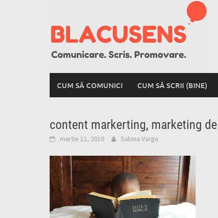
Skip
to
content
CUM SĂ COMUNICI
CUM SĂ SCRII (BINE)
content markerting, marketing de
martie 11, 2016
Sabina Varga