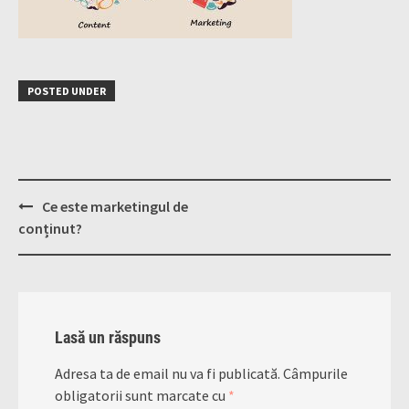
POSTED UNDER
Post
Ce este marketingul de
navigation
conținut?
Lasă un răspuns
Adresa ta de email nu va fi publicată.
Câmpurile
obligatorii sunt marcate cu
*