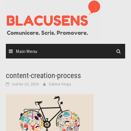
Skip
to
content
Main Menu
content-creation-process
martie 10, 2016
Sabina Varga