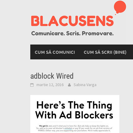
Skip
to
content
CUM SĂ COMUNICI
CUM SĂ SCRII (BINE)
adblock Wired
martie 12, 2016
Sabina Varga