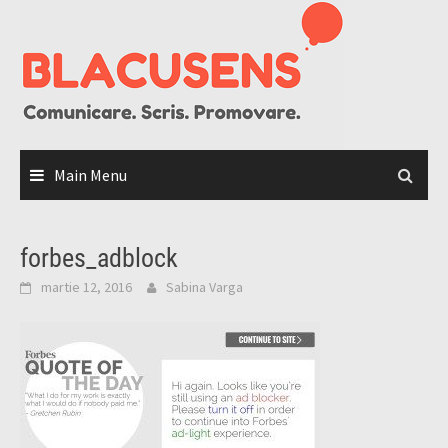
Skip
to
content
Main Menu
forbes_adblock
martie 12, 2016
Sabina Varga