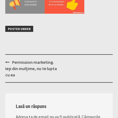
POSTED UNDER
Post
Permission marketing.
navigation
Ieși din mulțime, nu te lupta
cu ea
Lasă un răspuns
Adresa ta de email nu va fi publicată.
Câmpurile