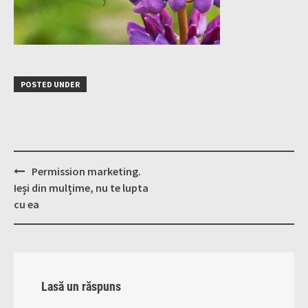
POSTED UNDER
Post
Permission marketing.
navigation
Ieși din mulțime, nu te lupta
cu ea
Lasă un răspuns