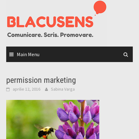
Skip
to
content
Main Menu
permission marketing
aprilie 12, 2016
Sabina Varga