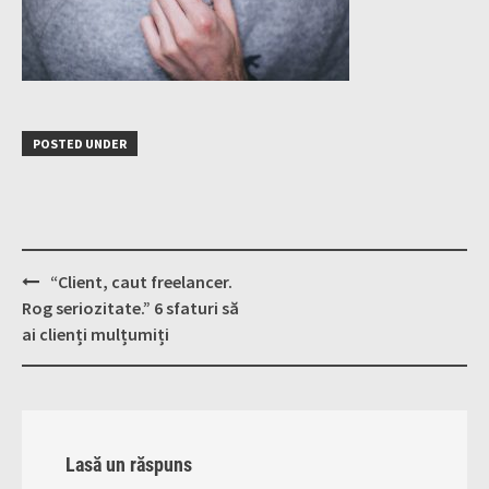
POSTED UNDER
Post
“Client, caut freelancer.
navigation
Rog seriozitate.” 6 sfaturi să
ai clienți mulțumiți
Lasă un răspuns