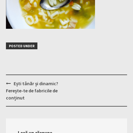
POSTED UNDER
Post
Ești tânăr și dinamic?
navigation
Ferește-te de fabricile de
conținut