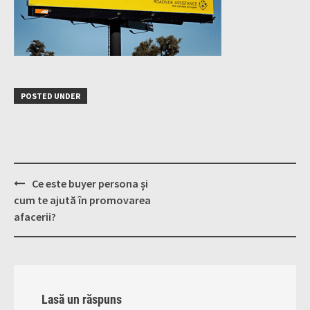
POSTED UNDER
Post
Ce este buyer persona și
navigation
cum te ajută în promovarea
afacerii?
Lasă un răspuns