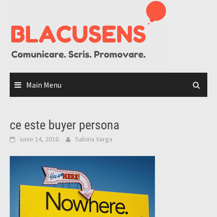
Skip
to
content
Main Menu
ce este buyer persona
iunie 14, 2016
Sabina Varga