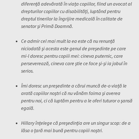
diferență adevărată în viața copiilor, fiind un avocat al
drepturilor copiilor cu disabilități, luptând pentru
dreptul tinerilor la îngrijire medicală în calitate de
senator și Primă Doamnă.
Ce admir cel mai mult la ea este că nu renunță
niciodată și acesta este genul de președinte pe care
mi-l doresc pentru copiii mei: cineva puternic, care
perseverează, cineva care știe ce face și-și ia jobul în
serios.
Îmi doresc un președinte a cărui muncă de-o viață le
arată copiilor noștri că nu vânăm faima și averea
pentru noi, ci că luptăm pentru a le oferi tuturor o șansă
egală.
Hillary înțelege că președinția are un singur scop: de a
lăsa o țară mai bună pentru copiii noștri.