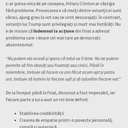
s-ar putea vota de pe canapea, Hillary Clinton ar câștiga
fără probleme. Provocarea e că mulți dintre votanții ei sunt
săraci, ajung greu la vot sau se simt descurajați. În contrast,
votanții lui Trump sunt privilegiați și mult mai hotărâți. Nu
e de mirare că
îndemnul la acțiune
din final a adresat
problema care-i doare cel mai tare pe democrați:
absenteismul.
“Nu putem sta acasă și spera că totul va fi bine. Nu ne putem
permite să fim obosiți sau frustrați sau cinici. Până în
noiembrie, trebuie să facem ce am făcut acum opt și patru
ani, trebuie să batem la fiecare ușă și să adunăm fiecare vot.”
De la început până la final, discursul a fost impecabil, iar
fiecare parte a lui a avut un rol bine definit.
Stabilirea credibilității
Crearea de empatie printr-o poveste personală,
simplă și puternică