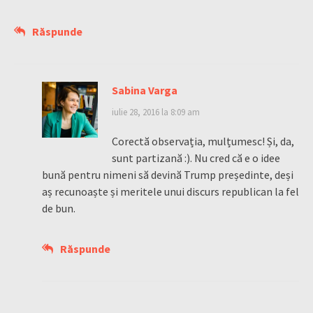
Răspunde
Sabina Varga
iulie 28, 2016 la 8:09 am
Corectă observația, mulțumesc! Și, da,
sunt partizană :). Nu cred că e o idee
bună pentru nimeni să devină Trump președinte, deși
aș recunoaște și meritele unui discurs republican la fel
de bun.
Răspunde