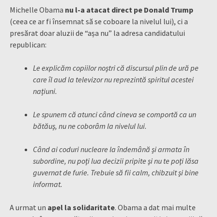
Michelle Obama
nu l-a atacat direct pe Donald Trump
(ceea ce ar fi însemnat să se coboare la nivelul lui), ci a
presărat doar aluzii de “așa nu” la adresa candidatului
republican:
Le explicăm copiilor noștri că discursul plin de ură pe
care îl aud la televizor nu reprezintă spiritul acestei
națiuni.
Le spunem că atunci când cineva se comportă ca un
bătăuș, nu ne coborâm la nivelul lui.
Când ai coduri nucleare la îndemână și armata în
subordine, nu poți lua decizii pripite și nu te poți lăsa
guvernat de furie. Trebuie să fii calm, chibzuit și bine
informat.
A urmat un
apel la solidaritate
. Obama a dat mai multe