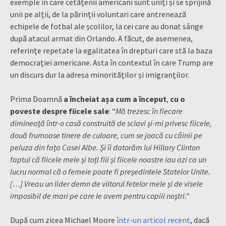
exemple în care cetățenii americani sunt uniți și se sprijină
unii pe alții, de la părinții voluntari care antrenează
echipele de fotbal ale școlilor, la cei care au donat sânge
după atacul armat din Orlando. A făcut, de asemenea,
referințe repetate la egalitatea în drepturi care stă la baza
democrației americane. Asta în contextul în care Trump are
un discurs dur la adresa minorităților și imigranților.
Prima Doamnă
a încheiat așa cum a început
,
cu
o
poveste despre fiicele sale
: “
Mă trezesc în fiecare
dimineață într-o casă construită de sclavi și-mi privesc fiicele,
două frumoase tinere de culoare, cum se joacă cu câinii pe
peluza din fața Casei Albe. Și îi datorăm lui Hillary Clinton
faptul că fiicele mele și toți fiii și fiicele noastre iau azi ca un
lucru normal că o femeie poate fi președintele Statelor Unite.
[…] Vreau un lider demn de viitorul fetelor mele și de visele
imposibil de mari pe care le avem pentru copiii noștri.”
După cum zicea Michael Moore
într-un articol recent
, dacă