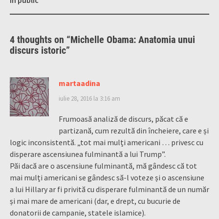
4 thoughts on “
Michelle Obama: Anatomia unui
discurs istoric
”
martaadina
iulie 28, 2016 la 3:16 am
Frumoasă analiză de discurs, păcat că e
partizană, cum rezultă din încheiere, care e și
logic inconsistentă. „tot mai mulți americani … privesc cu
disperare ascensiunea fulminantă a lui Trump”.
Păi dacă are o ascensiune fulminantă, mă gândesc că tot
mai mulți americani se gândesc să-l voteze și o ascensiune
a lui Hillary ar fi privită cu disperare fulminantă de un număr
și mai mare de americani (dar, e drept, cu bucurie de
donatorii de campanie, statele islamice).