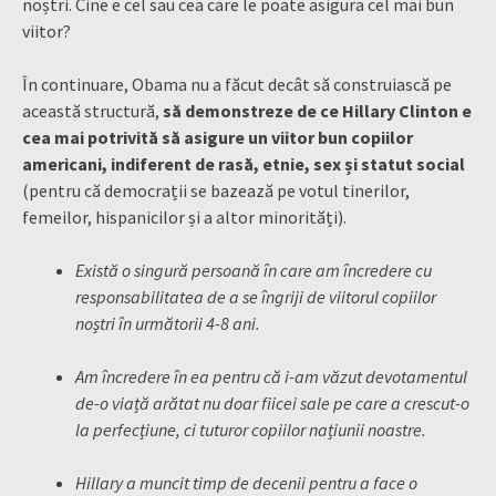
noștri. Cine e cel sau cea care le poate asigura cel mai bun
viitor?
În continuare, Obama nu a făcut decât să construiască pe
această structură,
să demonstreze de ce Hillary Clinton e
cea mai potrivită să asigure un viitor bun copiilor
americani, indiferent de rasă, etnie, sex și statut social
(pentru că democrații se bazează pe votul tinerilor,
femeilor, hispanicilor și a altor minorități).
Există o singură persoană în care am încredere cu
responsabilitatea de a se îngriji de viitorul copiilor
noștri în următorii 4-8 ani.
Am încredere în ea pentru că i-am văzut devotamentul
de-o viață arătat nu doar fiicei sale pe care a crescut-o
la perfecțiune, ci tuturor copiilor națiunii noastre.
Hillary a muncit timp de decenii pentru a face o