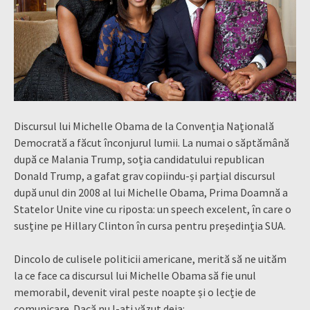
Discursul lui Michelle Obama de la Convenția Națională
Democrată a făcut înconjurul lumii. La numai o săptămână
după ce Malania Trump, soția candidatului republican
Donald Trump, a gafat grav copiindu-și parțial discursul
după unul din 2008 al lui Michelle Obama, Prima Doamnă a
Statelor Unite vine cu riposta: un speech excelent, în care o
susține pe Hillary Clinton în cursa pentru președinția SUA.
Dincolo de culisele politicii americane, merită să ne uităm
la ce face ca discursul lui Michelle Obama să fie unul
memorabil, devenit viral peste noapte și o lecție de
comunicare. Dacă nu l-ați văzut deja: