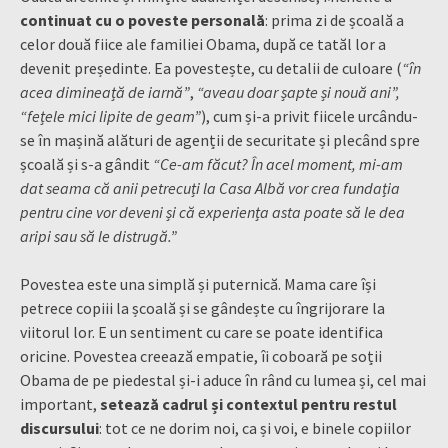
continuat cu o poveste personală
: prima zi de școală a
celor două fiice ale familiei Obama, după ce tatăl lor a
devenit președinte. Ea povestește, cu detalii de culoare (
“în
acea dimineață de iarnă”
,
“aveau doar șapte și nouă ani”,
“fețele mici lipite de geam”
), cum și-a privit fiicele urcându-
se în mașină alături de agenții de securitate și plecând spre
școală și s-a gândit
“Ce-am făcut? În acel moment, mi-am
dat seama că anii petrecuți la Casa Albă vor crea fundația
pentru cine vor deveni și că experiența asta poate să le dea
aripi sau să le distrugă.”
Povestea este una simplă și puternică. Mama care își
petrece copiii la școală și se gândește cu îngrijorare la
viitorul lor. E un sentiment cu care se poate identifica
oricine. Povestea creează empatie, îi coboară pe soții
Obama de pe piedestal și-i aduce în rând cu lumea și, cel mai
important,
setează cadrul și contextul pentru restul
discursului
: tot ce ne dorim noi, ca și voi, e binele copiilor