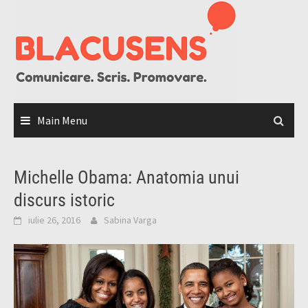
Skip
to
content
Main Menu
Michelle Obama: Anatomia unui
discurs istoric
iulie 26, 2016
Sabina Varga