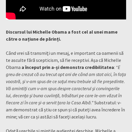
Discursul lui Michelle Obama a fost cel al unei mame
către o națiune de părinți.
Când vrei să transmiți un mesaj, e important ca oamenii să
te asculte fără scepticism, să fie receptivi. Așa că Michelle
Obama
a început prin a-și demonstra credibilitatea
:
“E
greu de crezut că au trecut opt ani de când am stat aici, în fața
voastră, și v-am spus de ce soțul meu trebuie să fie președinte.
Vă amintiți cum v-am spus despre caracterul și convingerile
lui, decența și buna cuviință, trăsături pe care le-am văzut în
fiecare zi în care și-a servit țara la Casa Albă.”
Substratul: v-
am demonstrat că știu ce spun și că puteți avea încredere în
mine; vă cer ca și astăzi să faceți același lucru.
Odată urechile și mințile audienței deschise, Michelle a