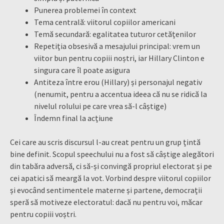
Punerea problemei în context
Tema centrală: viitorul copiilor americani
Temă secundară: egalitatea tuturor cetățenilor
Repetiția obsesivă a mesajului principal: vrem un
viitor bun pentru copiii noștri, iar Hillary Clinton e
singura care îl poate asigura
Antiteza între erou (Hillary) și personajul negativ
(nenumit, pentru a accentua ideea că nu se ridică la
nivelul rolului pe care vrea să-l câștige)
Îndemn final la acțiune
Cei care au scris discursul l-au creat pentru un grup țintă
bine definit. Scopul speechului nu a fost să câștige alegători
din tabăra adversă, ci să-și convingă propriul electorat și pe
cei apatici să meargă la vot. Vorbind despre viitorul copiilor
și evocând sentimentele materne și partene, democrații
speră să motiveze electoratul: dacă nu pentru voi, măcar
pentru copiii voștri.