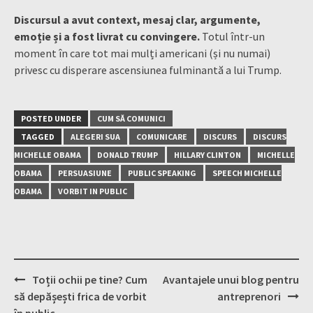
Discursul a avut context, mesaj clar, argumente,
emoție și a fost livrat cu convingere.
Totul într-un
moment în care tot mai mulți americani (și nu numai)
privesc cu disperare ascensiunea fulminantă a lui Trump.
POSTED UNDER
CUM SĂ COMUNICI
TAGGED
ALEGERI SUA
COMUNICARE
DISCURS
DISCURS
MICHELLE OBAMA
DONALD TRUMP
HILLARY CLINTON
MICHELLE
OBAMA
PERSUASIUNE
PUBLIC SPEAKING
SPEECH MICHELLE
OBAMA
VORBIT IN PUBLIC
Post
Toții ochii pe tine? Cum
Avantajele unui blog pentru
navigation
să depășești frica de vorbit
antreprenori
în public