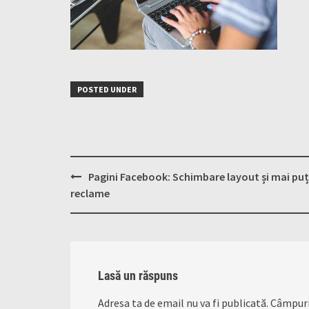
POSTED UNDER
Post
Pagini Facebook: Schimbare layout și mai puț
navigation
reclame
Lasă un răspuns
Adresa ta de email nu va fi publicată.
Câmpuri