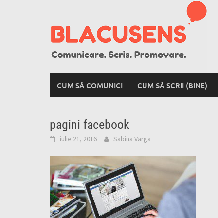
Skip
to
content
CUM SĂ COMUNICI
CUM SĂ SCRII (BINE)
pagini facebook
iulie 21, 2016
Sabina Varga