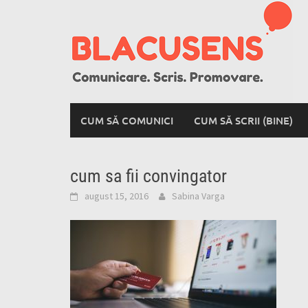
Skip
to
content
CUM SĂ COMUNICI
CUM SĂ SCRII (BINE)
cum sa fii convingator
august 15, 2016
Sabina Varga