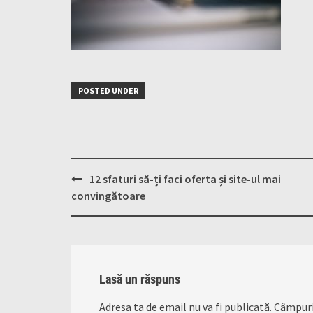
POSTED UNDER
Post
12 sfaturi să-ți faci oferta și site-ul mai
navigation
convingătoare
Lasă un răspuns
Adresa ta de email nu va fi publicată.
Câmpuri