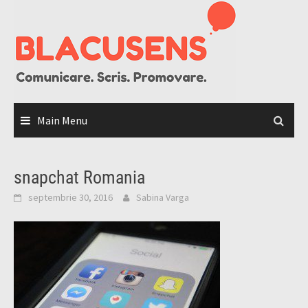
Skip
to
content
Main Menu
snapchat Romania
septembrie 30, 2016
Sabina Varga