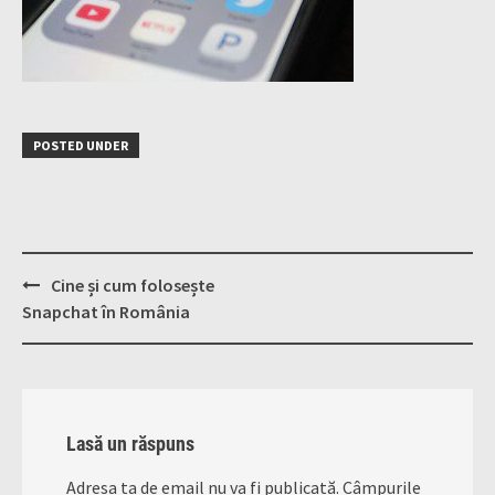
POSTED UNDER
Post
Cine și cum folosește
navigation
Snapchat în România
Lasă un răspuns
Adresa ta de email nu va fi publicată.
Câmpurile