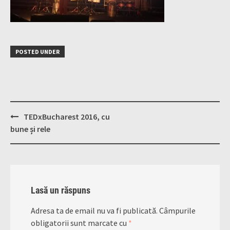
POSTED UNDER
Post
TEDxBucharest 2016, cu
navigation
bune și rele
Lasă un răspuns
Adresa ta de email nu va fi publicată.
Câmpurile
obligatorii sunt marcate cu
*