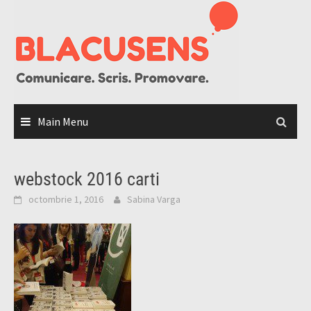
Skip
to
content
Main Menu
webstock 2016 carti
octombrie 1, 2016
Sabina Varga