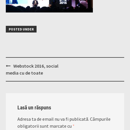
POSTED UNDER
Post
Webstock 2016, social
navigation
media cu de toate
Lasă un răspuns
Adresa ta de email nu va fi publicată.
Câmpurile
obligatorii sunt marcate cu
*