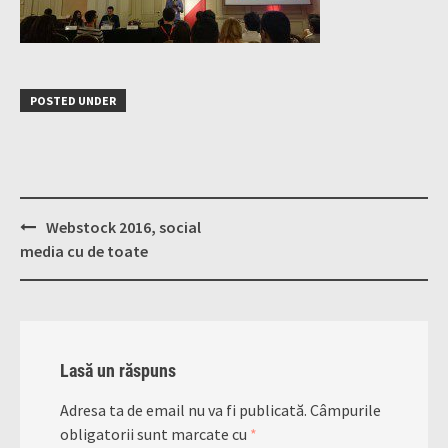
POSTED UNDER
Post
Webstock 2016, social
navigation
media cu de toate
Lasă un răspuns
Adresa ta de email nu va fi publicată.
Câmpurile
obligatorii sunt marcate cu
*