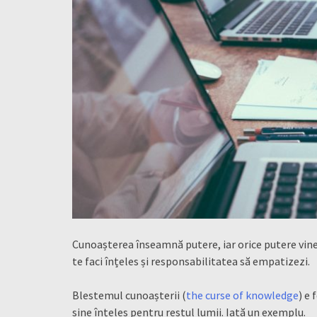
Cunoașterea înseamnă putere, iar orice putere vine cu
te faci înțeles și responsabilitatea să empatizezi.
Blestemul cunoașterii (
the curse of knowledge
) e
sine înțeles pentru restul lumii. Iată un exemplu.