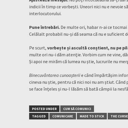
indicii în timp ce vorbești. Uneori nici nu e nevoie s
interlocutorului.
Pune întrebări.
De multe ori, habar n-ai ce tocmai a
Celălalt probabil nu-și dă seama că nu e suficient d
Pe scurt,
vorbește și ascultă conștient, nu pe p
multe ori nu-i dăm atenție. Vorbim cum ne vine, d
Și apoi ne mirăm că lumea nu știe, lucrurile nu merg
Binecuvântarea cunoașterii
e când împărtășim inform
cineva nu știe, pentru că nici noi nu am știut. Când
se face înțeles și nu-l lăsăm să bată câmpii la nesfâ
POSTED UNDER
CUM SĂ COMUNICI
TAGGED
COMUNICARE
MADE TO STICK
THE CURS