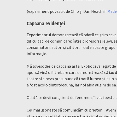
(experiment povestit de Chip și Dan Heath în
Made 
Capcana evidenței
Experimentul demonstrează că odată ce știm ceva, e
dificultăți de comunicare: între profesori și elevi, șe
consumatori, autori și cititori. Toate aceste grupuri
informație.
Mă lovesc des de capcana asta. Explic ceva legat de
apoi să vină o întrebare care demonstrează că iau de-
teatre și cineva presupune că toată lumea știe un a
a fost acolo dintotdeauna, iar noi abia auzim de ea
Odată ce devii conștient de fenomen, îl vezi peste 
Cel mai ușor este să comunicăm cu prietenii. Avem 
Știm ce știe celălalt și nu ne e frică să întrebăm 