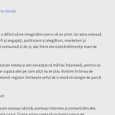
to Stick
)
 dificil să ne imaginăm cum e să nu știm. Iar asta creează
fi și angajați, politicieni și alegători, marketeri și
 comunică zi de zi, dar între ele există diferențe mari de
 social media și am senzația că mă fac înțeleasă, pentru ca
a gata idei pe care alții nu le știu. Vorbim în birou de
numit regizor. Vorbește șeful de o nouă strategie de parcă
.
tot.
cam aceeași vârstă, aceleași interese și comunicăm des.
când e cazul. Toate astea creează un fond comun de