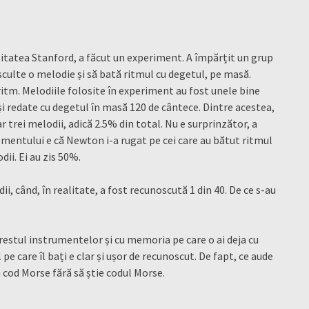
sitatea Stanford, a făcut un experiment. A împărțit un grup
asculte o melodie și să bată ritmul cu degetul, pe masă.
itm. Melodiile folosite în experiment au fost unele bine
 și redate cu degetul în masă 120 de cântece. Dintre acestea,
r trei melodii, adică 2.5% din total. Nu e surprinzător, a
iementului e că Newton i-a rugat pe cei care au bătut ritmul
ii. Ei au zis 50%.
ii, când, în realitate, a fost recunoscută 1 din 40. De ce s-au
restul instrumentelor și cu memoria pe care o ai deja cu
pe care îl bați e clar și ușor de recunoscut. De fapt, ce aude
 cod Morse fără să știe codul Morse.