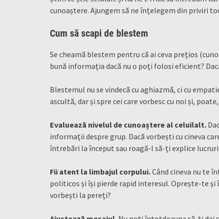
cunoaștere. Ajungem să ne înțelegem din priviri to
Cum să scapi de blestem
Se cheamă blestem pentru că ai ceva prețios (cunoaș
bună informația dacă nu o poți folosi eficient? Dac
Blestemul nu se vindecă cu aghiazmă, ci cu empatie.
ascultă, dar și spre cei care vorbesc cu noi și, poate,
Evaluează nivelul de cunoaștere al celuilalt.
Dac
informații despre grup. Dacă vorbești cu cineva care
întrebări la început sau roagă-l să-ți explice lucruril
Fii atent la limbajul corpului.
Când cineva nu te în
politicos și își pierde rapid interesul. Oprește-te și
vorbești la pereți?
Ajustează mesajul.
Nu poți întotdeauna să-ți dai s