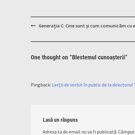
Post
Generația C: Cine sunt și cum comunicăm cu e
navigation
One thought on “
Blestemul cunoașterii
”
Pingback:
Lecții de vorbit în public de la directorul
Lasă un răspuns
Adresa ta de email nu va fi publicată.
Câmpuri