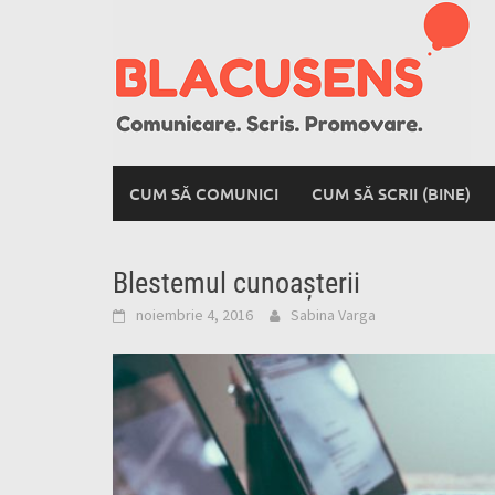
Skip
to
content
CUM SĂ COMUNICI
CUM SĂ SCRII (BINE)
Blestemul cunoașterii
noiembrie 4, 2016
Sabina Varga