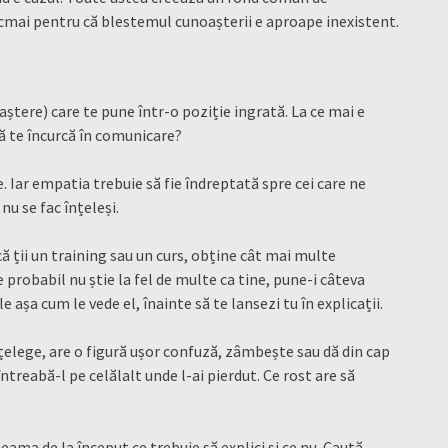
cmai pentru că blestemul cunoașterii e aproape inexistent.
tere) care te pune într-o poziție ingrată. La ce mai e
ă te încurcă în comunicare?
 Iar empatia trebuie să fie îndreptată spre cei care ne
 nu se fac înțeleși.
ă ții un training sau un curs, obține cât mai multe
 probabil nu știe la fel de multe ca tine, pune-i câteva
e așa cum le vede el, înainte să te lansezi tu în explicații.
țelege, are o figură ușor confuză, zâmbește sau dă din cap
 întreabă-l pe celălalt unde l-ai pierdut. Ce rost are să
eama de la început ce trebuie să explici și ce nu. Caută