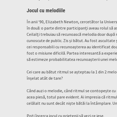
Jocul cu melodiile
În anii ‘90, Elizabeth Newton, cercetător la Univer
în două: o parte dintre participanți aveau rolul să 
Ceilalți trebuiau să recunoască melodia doar după r
cunoscute de public. Zis și bătut. Au fost ascultate
cei responsabili cu recunoașterea au identificat doa
fost o misiune dificilă. Partea interesantă a exper
să estimeze probabilitatea recunoașterii unei melod
Cei care au bătut ritmul se așteptau la 1 din 2 melod
înșelat atât de tare?
Când auzi o melodie, când ritmul se contopește cu 
acea piesă, totul pare evident. Ai impresia că ritmul 
celălalt nu sunt decât niște bătăi la întâmplare. Un
Poți încerca jocul cu prietenii să vezi ce iese.