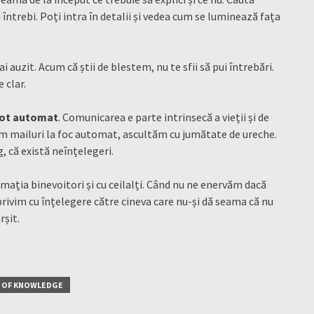
ă întrebi. Poți intra în detalii și vedea cum se luminează fața
i auzit. Acum că știi de blestem, nu te sfii să pui întrebări.
e clar.
ilot automat
. Comunicarea e parte intrinsecă a vieții și de
ăm mailuri la foc automat, ascultăm cu jumătate de ureche.
, că există neînțelegeri.
ația binevoitori și cu ceilalți. Când nu ne enervăm dacă
 privim cu înțelegere către cineva care nu-și dă seama că nu
rșit.
E OF KNOWLEDGE