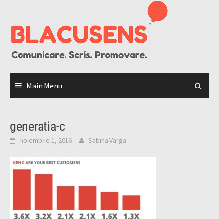
Skip
to
content
Main Menu
generatia-c
noiembrie 1, 2016
Sabina Varga