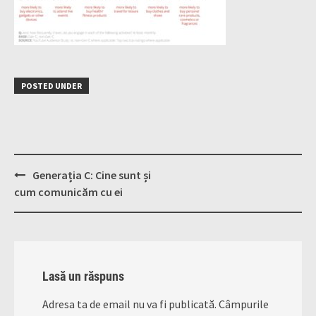
POSTED UNDER
Post
Generația C: Cine sunt și
navigation
cum comunicăm cu ei
Lasă un răspuns
Adresa ta de email nu va fi publicată.
Câmpurile