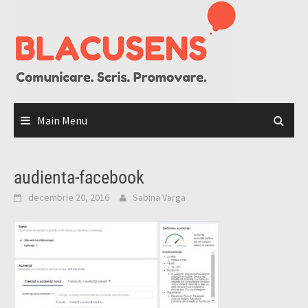
Skip
to
content
Main Menu
audienta-facebook
decembrie 20, 2016
Sabina Varga