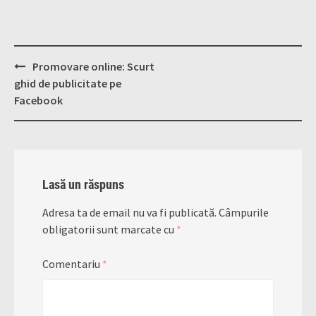
Post
Promovare online: Scurt
navigation
ghid de publicitate pe
Facebook
Lasă un răspuns
Adresa ta de email nu va fi publicată.
Câmpurile
obligatorii sunt marcate cu
*
Comentariu
*