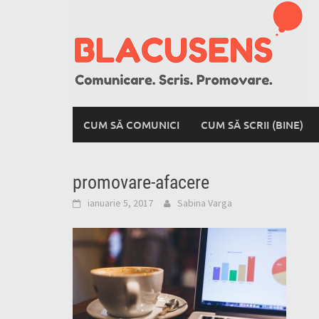
Skip
to
content
CUM SĂ COMUNICI
CUM SĂ SCRII (BINE)
promovare-afacere
ianuarie 5, 2017
Sabina Varga