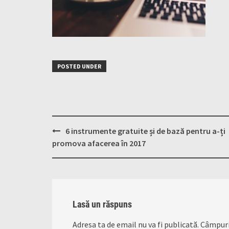
POSTED UNDER
Post
6 instrumente gratuite și de bază pentru a-ți
navigation
promova afacerea în 2017
Lasă un răspuns
Adresa ta de email nu va fi publicată.
Câmpuri