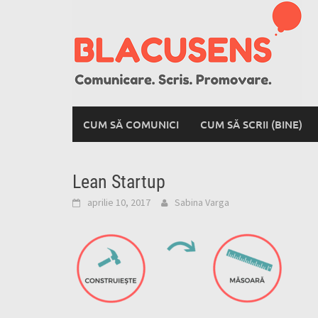
Skip
to
content
CUM SĂ COMUNICI
CUM SĂ SCRII (BINE)
Lean Startup
aprilie 10, 2017
Sabina Varga