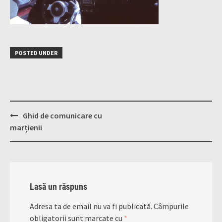
POSTED UNDER
Post
Ghid de comunicare cu
navigation
marțienii
Lasă un răspuns
Adresa ta de email nu va fi publicată.
Câmpurile
obligatorii sunt marcate cu
*