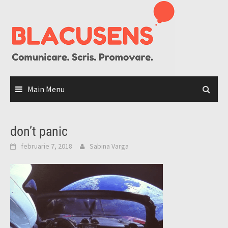
Skip
to
content
Main Menu
don’t panic
februarie 7, 2018
Sabina Varga