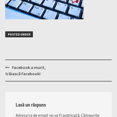
POSTED UNDER
Post
Facebook a murit,
navigation
trăiască Facebook!
Lasă un răspuns
Adresa ta de email nu va fi publicată.
Câmpurile