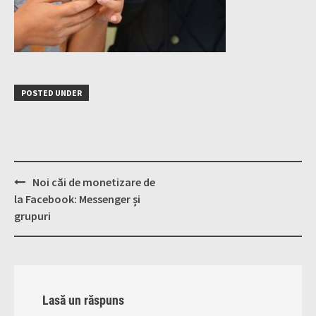
POSTED UNDER
Post
Noi căi de monetizare de
navigation
la Facebook: Messenger și
grupuri
Lasă un răspuns