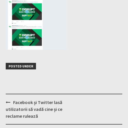
POSTED UNDER
Post
Facebook și Twitter lasă
navigation
utilizatorii să vadă cine și ce
reclame rulează