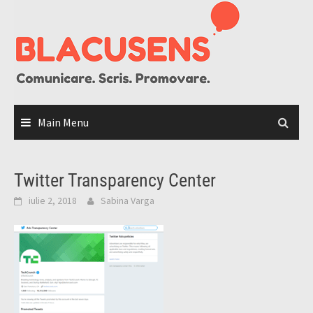
Skip
to
content
Main Menu
Twitter Transparency Center
iulie 2, 2018
Sabina Varga