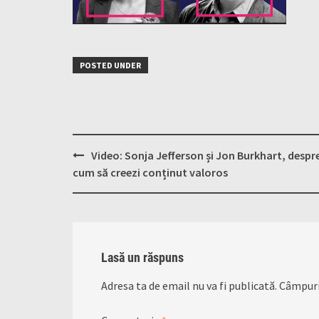
POSTED UNDER
Post
Video: Sonja Jefferson și Jon Burkhart, despr
navigation
cum să creezi conținut valoros
Lasă un răspuns
Adresa ta de email nu va fi publicată.
Câmpuri