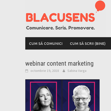
Skip
to
content
CUM SĂ COMUNICI
CUM SĂ SCRII (BINE)
webinar content marketing
octombrie 19, 2018
Sabina Varga