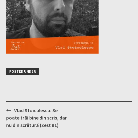
POSTED UNDER
Post
Vlad Stoiculescu: Se
navigation
poate trăi bine din scris, dar
nu din scriitură (Zest #1)