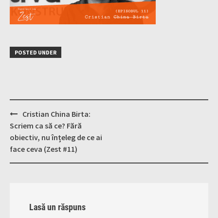
POSTED UNDER
Post
Cristian China Birta:
navigation
Scriem ca să ce? Fără
obiectiv, nu înțeleg de ce ai
face ceva (Zest #11)
Lasă un răspuns