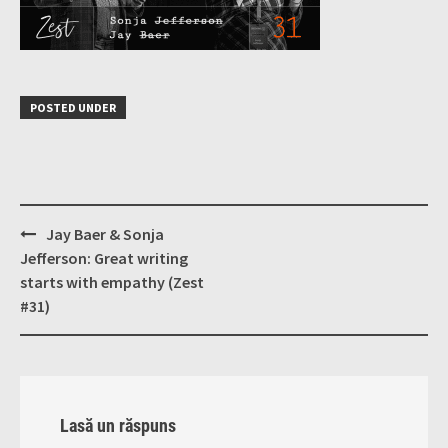
POSTED UNDER
Post
Jay Baer & Sonja
navigation
Jefferson: Great writing
starts with empathy (Zest
#31)
Lasă un răspuns