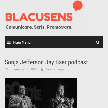
Skip
to
content
Main Menu
Sonja Jefferson Jay Baer podcast
noiembrie 12, 2019
Sabina Varga