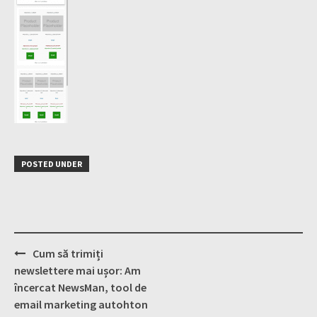
POSTED UNDER
Post
Cum să trimiți
navigation
newslettere mai ușor: Am
încercat NewsMan, tool de
email marketing autohton