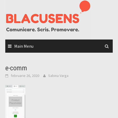
Skip
to
content
Main Menu
e-comm
februarie 26, 2020
Sabina Varga