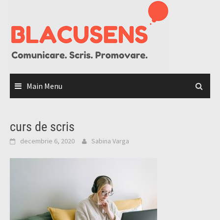
Skip
to
content
Main Menu
curs de scris
decembrie 6, 2020
Sabina Varga