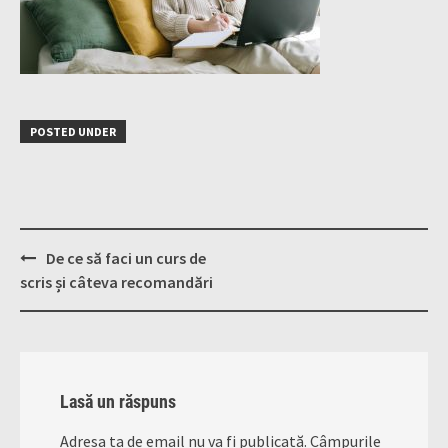
POSTED UNDER
Post
De ce să faci un curs de
navigation
scris și câteva recomandări
Lasă un răspuns
Adresa ta de email nu va fi publicată.
Câmpurile