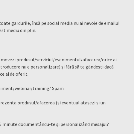
oate gardurile, însă pe social media nu ai nevoie de emailul
est mediu din plin.
romovezi produsul/serviciul/evenimentul/afacerea/orice ai
ntroducere nu e personalizare) și fără să te gândești dacă
e ai de oferit.
eniment/webinar/training? Spam.
 prezenta produsul/afacerea (și eventual atașezi și un
r 5 minute documentându-te și personalizând mesajul?