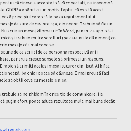
pentru că cineva a acceptat să vă conectați, nu înseamnă
le. GDPR a apărut cu un motiv. Faptul că există acest
lează principiul care stă la baza regulamentului.
esaje de sute de cuvinte așa, din neant. Trebuie să fie un
t. Nu scrie un mesaj kilometric în Word, pentru ca apoi să-i
mică și trebuie multe scrolluri (pe care nu le dă nimeni) ca
scrie mesaje cât mai concise.
spune de ce scrii și de ce persoana respectivă ar fi
ebare, pentru a crește șansele să primești un răspuns.
E rapid să trimiți același mesaj tuturor din listă. Ai bifat
ncționează, ba chiar poate să dăuneze. E mai greu să faci
sele să obții ceva cu mesajele alea.
e trebuie să ne ghidăm în orice tip de comunicare, fie
ă că puțin efort poate aduce rezultate mult mai bune decât
ww.freepik.com