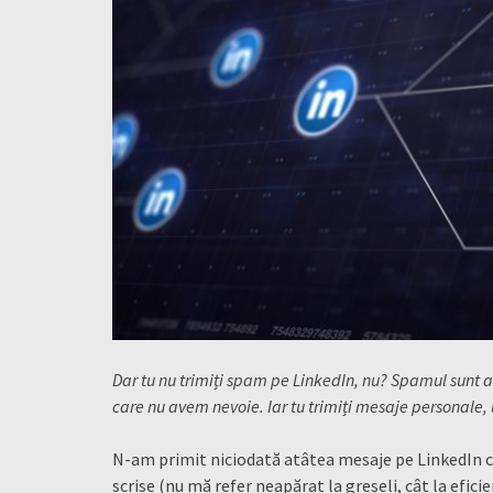
Dar tu nu trimiți spam pe LinkedIn, nu? Spamul sunt 
care nu avem nevoie. Iar tu trimiți mesaje personale, 
N-am primit niciodată atâtea mesaje pe LinkedIn câ
scrise (nu mă refer neapărat la greșeli, cât la efici