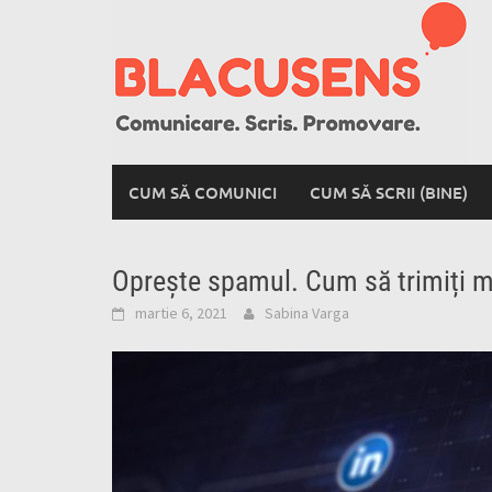
Skip
to
content
CUM SĂ COMUNICI
CUM SĂ SCRII (BINE)
Oprește spamul. Cum să trimiți m
martie 6, 2021
Sabina Varga