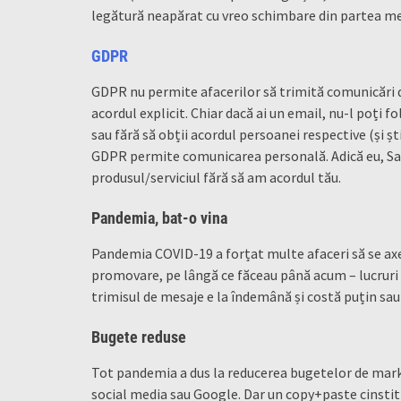
legătură neapărat cu vreo schimbare din partea mea
GDPR
GDPR nu permite afacerilor să trimită comunicări d
acordul explicit. Chiar dacă ai un email, nu-l poți 
sau fără să obții acordul persoanei respective (și 
GDPR permite comunicarea personală. Adică eu, Sabi
produsul/serviciul fără să am acordul tău.
Pandemia, bat-o vina
Pandemia COVID-19 a forțat multe afaceri să se ax
promovare, pe lângă ce făceau până acum – lucruri c
trimisul de mesaje e la îndemână și costă puțin sa
Bugete reduse
Tot pandemia a dus la reducerea bugetelor de market
social media sau Google. Dar un copy+paste cinstit 