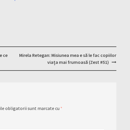
e ce
Mirela Retegan: Misiunea mea e să le fac copiilor
viața mai frumoasă (Zest #51)
le obligatorii sunt marcate cu
*