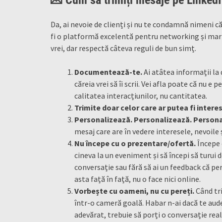
Da, ai nevoie de clienți și nu te condamnă nimeni 
fi o platformă excelentă pentru networking și mark
vrei, dar respectă câteva reguli de bun simț.
Documentează-te.
Ai atâtea informații la
căreia vrei să îi scrii. Vei afla poate că nu 
calitatea interacțiunilor, nu cantitatea.
Trimite doar celor care ar putea fi interesa
Personalizează. Personalizează. Persona
mesaj care are în vedere interesele, nevoile ș
Nu începe cu o prezentare/ofertă.
Începe 
cineva la un eveniment și să începi să turui 
conversație sau fără să ai un feedback că per
asta față în față, nu o face nici online.
Vorbește cu oameni, nu cu pereți.
Când tri
într-o cameră goală. Habar n-ai dacă te aude c
adevărat, trebuie să porți o conversație real