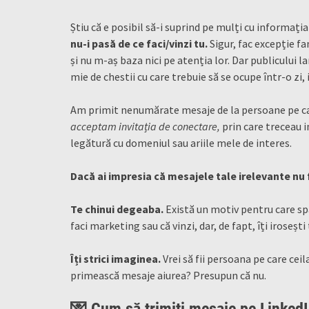
Știu că e posibil să-i suprind pe mulți cu informația
nu-i pasă de ce faci/vinzi tu.
Sigur, fac excepție fam
și nu m-aș baza nici pe atenția lor. Dar publicului la
mie de chestii cu care trebuie să se ocupe într-o zi, 
Am primit nenumărate mesaje de la persoane pe c
acceptam invitația de conectare,
prin care treceau i
legătură cu domeniul sau ariile mele de interes.
Dacă ai impresia că mesajele tale irelevante nu f
Te chinui degeaba.
Există un motiv pentru care sp
faci marketing sau că vinzi, dar, de fapt, îți irosești
Îți strici imaginea.
Vrei să fii persoana pe care ceil
primească mesaje aiurea? Presupun că nu.
💌 Cum să trimiți mesaje pe Linked