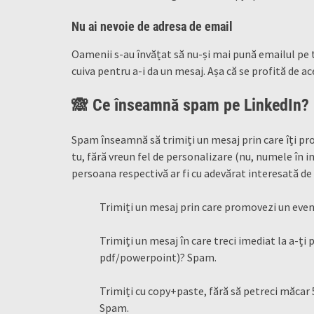
Nu ai nevoie de adresa de email
Oamenii s-au învățat să nu-și mai pună emailul pe t
cuiva pentru a-i da un mesaj. Așa că se profită de ac
🙈 Ce înseamnă spam pe LinkedIn?
Spam înseamnă să trimiți un mesaj prin care îți p
tu, fără vreun fel de personalizare (nu, numele în i
persoana respectivă ar fi cu adevărat interesată de c
Trimiți un mesaj prin care promovezi un ev
Trimiți un mesaj în care treci imediat la a-ți
pdf/powerpoint)? Spam.
Trimiți cu copy+paste, fără să petreci măca
Spam.