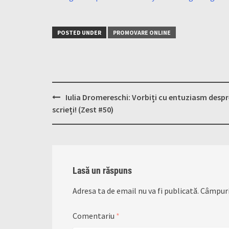
POSTED UNDER
PROMOVARE ONLINE
Post
Iulia Dromereschi: Vorbiți cu entuziasm despr
navigation
scrieți! (Zest #50)
Lasă un răspuns
Adresa ta de email nu va fi publicată.
Câmpuri
Comentariu
*