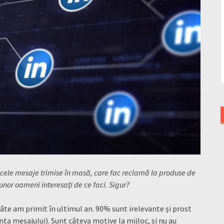
acele mesaje trimise în masă, care fac reclamă la produse de
unor oameni interesați de ce faci. Sigur?
te am primit în ultimul an. 90% sunt irelevante și prost
ența mesajului). Sunt câteva motive la mijloc, și nu au