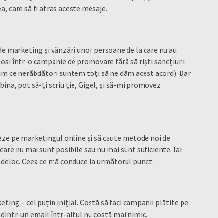
, care să fi atras aceste mesaje.
e marketing și vânzări unor persoane de la care nu au
folosi într-o campanie de promovare fără să riști sancțiuni
știm ce nerăbdători suntem toți să ne dăm acest acord). Dar
na, pot să-ți scriu ție, Gigel, și să-mi promovez
eze pe marketingul online și să caute metode noi de
are nu mai sunt posibile sau nu mai sunt suficiente. Iar
u deloc. Ceea ce mă conduce la următorul punct.
ing – cel puțin inițial. Costă să faci campanii plătite pe
dintr-un email într-altul nu costă mai nimic.