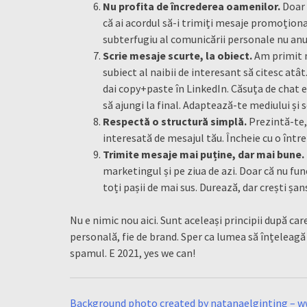
Nu profita de încrederea oamenilor.
Doar 
că ai acordul să-i trimiți mesaje promoționa
subterfugiu al comunicării personale nu anu
Scrie mesaje scurte, la obiect.
Am primit m
subiect al naibii de interesant să citesc atâ
dai copy+paste în LinkedIn. Căsuța de chat e 
să ajungi la final. Adaptează-te mediului și 
Respectă o structură simplă.
Prezintă-te, 
interesată de mesajul tău. Încheie cu o într
Trimite mesaje mai puține, dar mai bune.
marketingul și pe ziua de azi. Doar că nu fu
toți pașii de mai sus. Durează, dar crești șan
Nu e nimic nou aici. Sunt aceleași principii după car
personală, fie de brand. Sper ca lumea să înțeleag
spamul. E 2021, yes we can!
Background photo created by natanaelginting – w