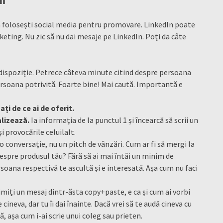
că folosești social media pentru promovare. LinkedIn poate
eting. Nu zic să nu dai mesaje pe LinkedIn. Poți da câte
 dispoziție. Petrece câteva minute citind despre persoana
e persoana potrivită. Foarte bine! Mai caută. Importantă e
ți de ce ai de oferit.
lizează.
Ia informația de la punctul 1 și încearcă să scrii un
i provocările celuilalt.
o conversație, nu un pitch de vânzări. Cum ar fi să mergi la
despre produsul tău? Fără să ai mai întâi un minim de
soana respectivă te ascultă și e interesată. Așa cum nu faci
miți un mesaj dintr-ăsta copy+paste, e ca și cum ai vorbi
ineva, dar tu îi dai înainte. Dacă vrei să te audă cineva cu
ă, așa cum i-ai scrie unui coleg sau prieten.