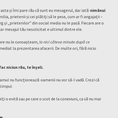
 asta și îmi pare rău că sunt eu mesagerul, dar iată:
nimănui
ilia, prietenii și cei plătiți să le pese, cum ar fi angajații –
rg și „prietenilor” din social media nu le pasă. Fiecare are o
iar mesajul tău nesolicitat e ultimul dintre ele.
are nu le cunoașteam,
la nici câteva minute după ce
mediat la prezentarea afacerii. De multe ori, fără nicio
ac niciun rău, te înșeli.
amul nu funcționează: oamenii nu vor să-l vadă. Crezi că
 timpul.
alți o evită sau pe care o scot de la conexiuni, ca să nu mai
In