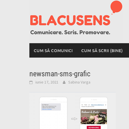
Skip
to
content
CUM SĂ COMUNICI
CUM SĂ SCRII (BINE)
newsman-sms-grafic
iunie 17, 2021
Sabina Varga