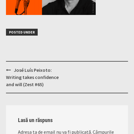
POSTED UNDER
Post
José Luís Peixoto:
navigation
Writing takes confidence
and will (Zest #65)
Lasă un răspuns
Adresa ta de email nu va fi publicată.
Câmpurile