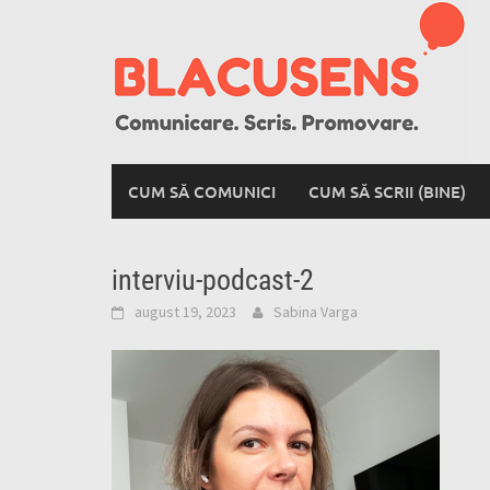
Skip
to
content
CUM SĂ COMUNICI
CUM SĂ SCRII (BINE)
interviu-podcast-2
august 19, 2023
Sabina Varga