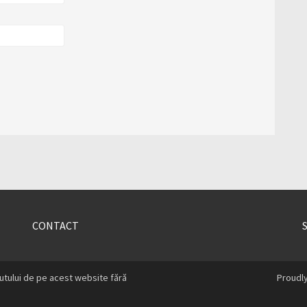
CONTACT
utului de pe acest website fără
Proudl