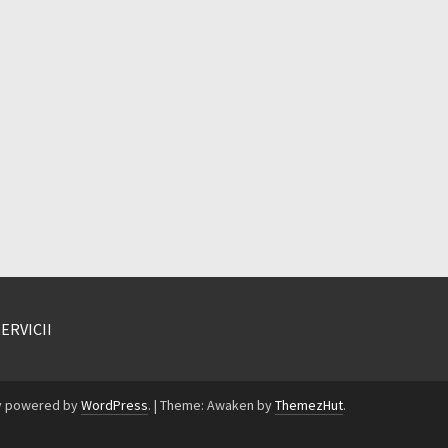
SERVICII
y powered by
WordPress
.
|
Theme: Awaken by
ThemezHut
.