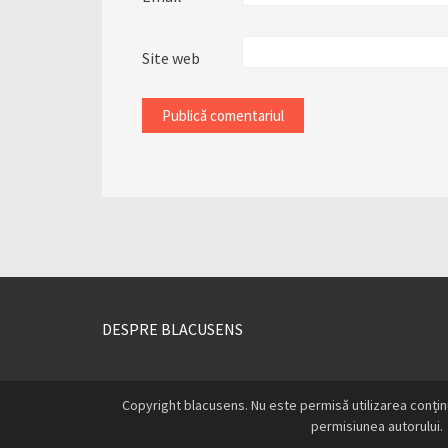
Site web
DESPRE BLACUSENS
Copyright blacusens. Nu este permisă utilizarea conțin
permisiunea autorului.