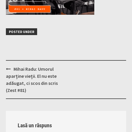
POSTED UNDER
Post
Mihai Radu: Umorul
navigation
aparține vieții. El nu este
adăugat, ci scos din scris
(Zest #81)
Lasă un răspuns