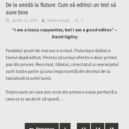
De la omidă la fluture: Cum să editezi un text să
sune bine
aprilie 14, 2016
Sabina Varga
2
“I am a lousy copywriter, but I am a good editor.” –
David Ogilvy
Fundalul pozei de mai sus e scrisul. Fluturașul diafan e
textul după editat. Pentru că scrisul efectiv e doar primul
pas din proces.
Rescrisul, tăiatul, corectatul și rearanjatul
sunt toate parte (și una importantă) din drumul de la
tastatură la ochii lumii.
Puțini sunt cei care pot scrie din prima o copie perfectă a
ceea ce și-au dorit să spună.
…
Posts
Previous
1
…
13
14
15