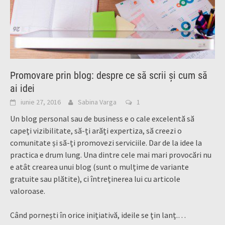
Promovare prin blog: despre ce să scrii și cum să
ai idei
iunie 27, 2016
Sabina Varga
1
Un blog personal sau de business e o cale excelentă să
capeți vizibilitate, să-ți arăți expertiza, să creezi o
comunitate și să-ți promovezi serviciile. Dar de la idee la
practica e drum lung. Una dintre cele mai mari provocări nu
e atât crearea unui blog (sunt o mulțime de variante
gratuite sau plătite), ci întreținerea lui cu articole
valoroase.
Când pornești în orice inițiativă, ideile se țin lanț.…