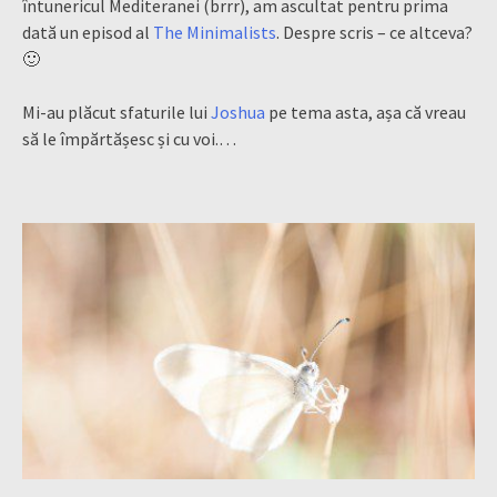
întunericul Mediteranei (brrr), am ascultat pentru prima
dată un episod al
The Minimalists
. Despre scris – ce altceva?
🙂
Mi-au plăcut sfaturile lui
Joshua
pe tema asta, așa că vreau
să le împărtășesc și cu voi.
…