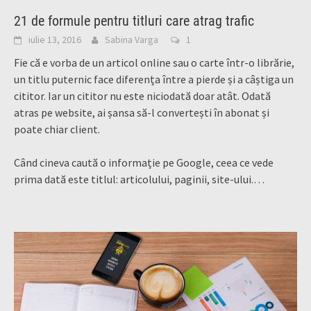
21 de formule pentru titluri care atrag trafic
iulie 13, 2016
Sabina Varga
1
Fie că e vorba de un articol online sau o carte într-o librărie,
un titlu puternic face diferența între a pierde și a câștiga un
cititor. Iar un cititor nu este niciodată doar atât. Odată
atras pe website, ai șansa să-l convertești în abonat și
poate chiar client.
Când cineva caută o informație pe Google, ceea ce vede
prima dată este titlul: articolului, paginii, site-ului.…