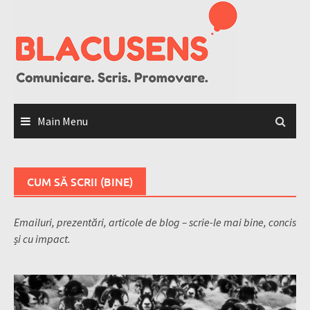
Skip
to
content
Main Menu
CUM SĂ SCRII (BINE)
Emailuri, prezentări, articole de blog – scrie-le mai bine, concis
și cu impact.