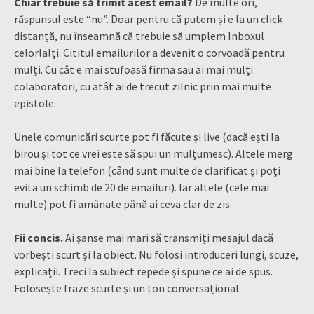
Chiar trebuie să trimit acest email?
De multe ori,
răspunsul este “nu”. Doar pentru că putem și e la un click
distanță, nu înseamnă că trebuie să umplem Inboxul
celorlalți. Cititul emailurilor a devenit o corvoadă pentru
mulți. Cu cât e mai stufoasă firma sau ai mai mulți
colaboratori, cu atât ai de trecut zilnic prin mai multe
epistole.
Unele comunicări scurte pot fi făcute și live (dacă ești la
birou și tot ce vrei este să spui un mulțumesc). Altele merg
mai bine la telefon (când sunt multe de clarificat și poți
evita un schimb de 20 de emailuri). Iar altele (cele mai
multe) pot fi amânate până ai ceva clar de zis.
Fii concis.
Ai șanse mai mari să transmiți mesajul dacă
vorbești scurt și la obiect. Nu folosi introduceri lungi, scuze,
explicații. Treci la subiect repede și spune ce ai de spus.
Folosește fraze scurte și un ton conversațional.