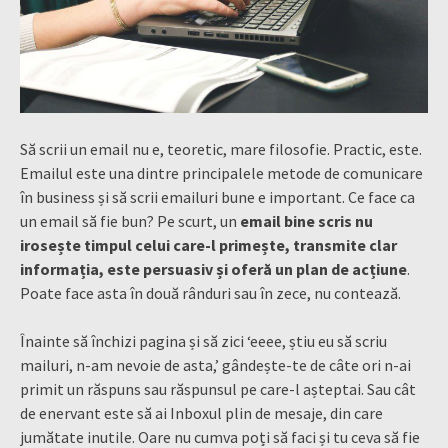
Să scrii un email nu e, teoretic, mare filosofie. Practic, este.
Emailul este una dintre principalele metode de comunicare
în business și să scrii emailuri bune e important. Ce face ca
un email să fie bun? Pe scurt, un
email bine scris nu
irosește timpul celui care-l primește, transmite clar
informația, este persuasiv și oferă un plan de acțiune
.
Poate face asta în două rânduri sau în zece, nu contează.
Înainte să închizi pagina și să zici ‘eeee, știu eu să scriu
mailuri, n-am nevoie de asta,’ gândește-te de câte ori n-ai
primit un răspuns sau răspunsul pe care-l așteptai. Sau cât
de enervant este să ai Inboxul plin de mesaje, din care
jumătate inutile. Oare nu cumva poți să faci și tu ceva să fie