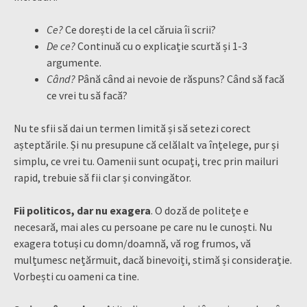
Ce?
Ce dorești de la cel căruia îi scrii?
De ce?
Continuă cu o explicație scurtă și 1-3
argumente.
Când?
Până când ai nevoie de răspuns? Când să facă
ce vrei tu să facă?
Nu te sfii să dai un termen limită și să setezi corect
așteptările. Și nu presupune că celălalt va înțelege, pur și
simplu, ce vrei tu. Oamenii sunt ocupați, trec prin mailuri
rapid, trebuie să fii clar și convingător.
Fii politicos, dar nu exagera
. O doză de politețe e
necesară, mai ales cu persoane pe care nu le cunoști. Nu
exagera totuși cu domn/doamnă, vă rog frumos, vă
mulțumesc nețărmuit, dacă binevoiți, stimă și considerație.
Vorbești cu oameni ca tine.