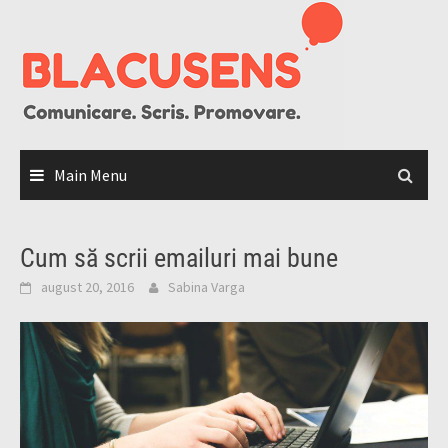
Skip
to
content
Main Menu
Cum să scrii emailuri mai bune
august 20, 2016
Sabina Varga