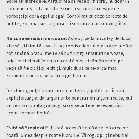
Scrie cu încredere
. Atitudinea se vede și în scris, nu doar în
comunicarea față în față. Scrie ca și cum știi despre ce
vorbești și de la egal la egal. Combinat cu doza corectă de
politețe de mai sus, ai șanse să scrii un email convingător.
Nu scrie emailuri nervoase.
Aștepți de la un coleg de două
zile să-ți trimită ceva. Ți-a promis clientul plata de o lună și
tot amână. Sfatul meu e să nu trimiți emailuri nervoase,
orice ar fi. Nervii în scris nu arată bine și rămân acolo pe
vecie să fie citiți și recitiți, mult după ce te-ai calmat.
Emailurile nervoase lasă un gust amar.
În schimb, poți trimite un email ferm și politicos, în care
explici situația, dai argumente pentru nemulțumirea ta, pui
un termen limită și adaugi și consecințele nerespectării
acelui termen limită.
Evită să “reply all”
. Există această boală de a informa pe
toată lumea despre toate lucrurile. Vă rog, opriți nebunia!