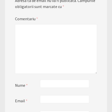
Adresa ta de email nu va fi publicată.
Câmpurile
obligatorii sunt marcate cu
*
Comentariu
*
Nume
*
Email
*