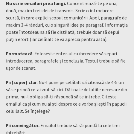
Nu scrie emailuri prea lungi.
Concentrează-te pe una,
două, maxim trei idei de transmis. Scrie o introducere
scurtă, în care explici scopul comunicării. Apoi, paragrafe de
maxim 3-4 rânduri, cu o singură idee pe paragraf. Informația
poate întotdeauna să fie distilată, trebuie doar să depui
puțin efort (iar celălalt te va aprecia pentru asta).
Formatează
. Folosește enter-ul cu încredere să separi
introducerea, paragrafele și concluzia. Textul trebuie să fie
ușor de scanat.
Fii (super) clar
. Nu-l pune pe celălalt să citească de 4-5 ori
să se prindă ce-ai vrut să zici. Dă toate detaliile necesare din
prima, nu-l obliga să-ți răspundă să te întrebe. Citește
emailul ca și cum nu ai ști despre ce e vorba și ești în papucii
celuilalt. Se înțelege?
Fii convingător.
Emailul trebuie să răspundă la cele trei
întrebări: