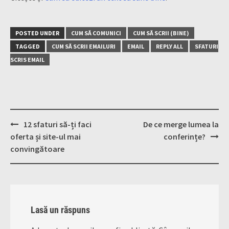
POSTED UNDER
CUM SĂ COMUNICI
CUM SĂ SCRII (BINE)
TAGGED
CUM SĂ SCRII EMAILURI
EMAIL
REPLY ALL
SFATURI
SCRIS EMAIL
Post
12 sfaturi să-ți faci
De ce merge lumea la
navigation
oferta și site-ul mai
conferințe?
convingătoare
Lasă un răspuns