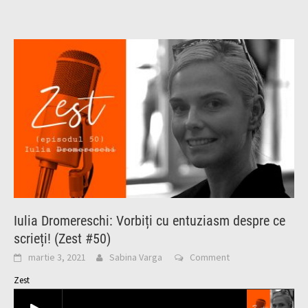
Iulia Dromereschi: Vorbiți cu entuziasm despre ce
scrieți! (Zest #50)
martie 3, 2021
Sabina Varga
Comment
Zest