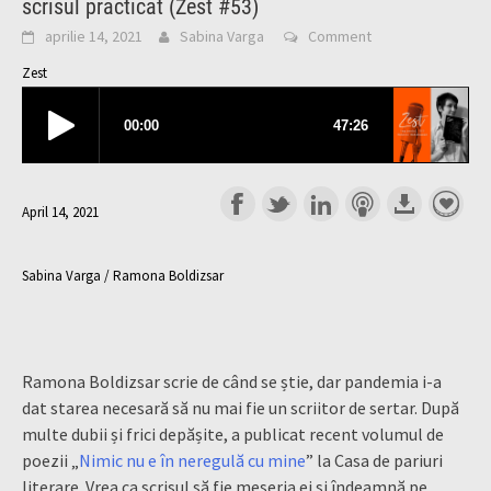
scrisul practicat (Zest #53)
aprilie 14, 2021
Sabina Varga
Comment
Zest
April 14, 2021
Sabina Varga / Ramona Boldizsar
Ramona Boldizsar scrie de când se știe, dar pandemia i-a
dat starea necesară să nu mai fie un scriitor de sertar. După
multe dubii și frici depășite, a publicat recent volumul de
poezii „
Nimic nu e în neregulă cu mine
” la Casa de pariuri
literare. Vrea ca scrisul să fie meseria ei și îndeamnă pe