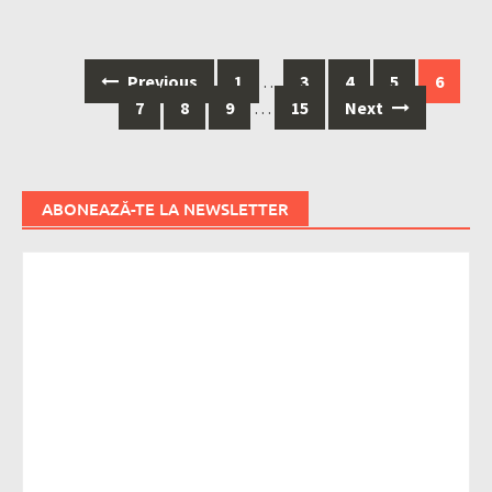
Posts
Previous
1
…
3
4
5
6
navigation
7
8
9
…
15
Next
ABONEAZĂ-TE LA NEWSLETTER