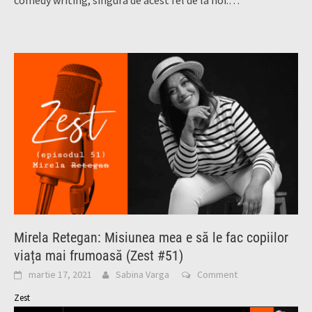
comedy writing, singura de acest fel de la noi.…
Mirela Retegan: Misiunea mea e să le fac copiilor
viața mai frumoasă (Zest #51)
martie 17, 2021
Sabina Varga
Comment
Zest