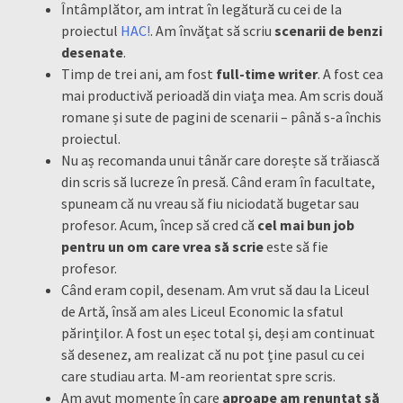
Întâmplător, am intrat în legătură cu cei de la
proiectul
HAC!
. Am învățat să scriu
scenarii de benzi
desenate
.
Timp de trei ani, am fost
full-time writer
. A fost cea
mai productivă perioadă din viața mea. Am scris două
romane și sute de pagini de scenarii – până s-a închis
proiectul.
Nu aș recomanda unui tânăr care dorește să trăiască
din scris să lucreze în presă. Când eram în facultate,
spuneam că nu vreau să fiu niciodată bugetar sau
profesor. Acum, încep să cred că
cel mai bun job
pentru un om care vrea să scrie
este să fie
profesor.
Când eram copil, desenam. Am vrut să dau la Liceul
de Artă, însă am ales Liceul Economic la sfatul
părinților. A fost un eșec total și, deși am continuat
să desenez, am realizat că nu pot ține pasul cu cei
care studiau arta. M-am reorientat spre scris.
Am avut momente în care
aproape am renunțat să