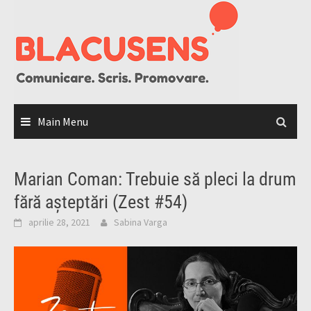
Skip
to
content
Main Menu
Marian Coman: Trebuie să pleci la drum
fără așteptări (Zest #54)
aprilie 28, 2021
Sabina Varga