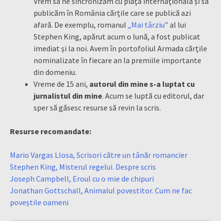
Vrem să ne sincronizăm cu piața internațională și să
publicăm în România cărțile care se publică azi
afară. De exemplu, romanul
„Mai târziu”
al lui
Stephen King, apărut acum o lună, a fost publicat
imediat și la noi. Avem în portofoliul Armada cărțile
nominalizate în fiecare an la premiile importante
din domeniu.
Vreme de 15 ani,
autorul din mine s-a luptat cu
jurnalistul din mine
. Acum se luptă cu editorul, dar
sper să găsesc resurse să revin la scris.
Resurse recomandate:
Mario Vargas Llosa, Scrisori către un tânăr romancier
Stephen King, Misterul regelui. Despre scris
Joseph Campbell, Eroul cu o mie de chipuri
Jonathan Gottschall, Animalul povestitor. Cum ne fac
poveștile oameni