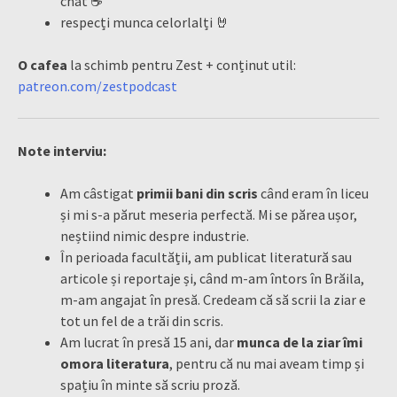
chat ☕️
respecți munca celorlalți 🤘
O cafea
la schimb pentru Zest + conținut util:
patreon.com/zestpodcast
Note interviu:
Am câstigat
primii bani din scris
când eram în liceu
și mi s-a părut meseria perfectă. Mi se părea ușor,
neștiind nimic despre industrie.
În perioada facultății, am publicat literatură sau
articole și reportaje și, când m-am întors în Brăila,
m-am angajat în presă. Credeam că să scrii la ziar e
tot un fel de a trăi din scris.
Am lucrat în presă 15 ani, dar
munca de la ziar îmi
omora literatura
, pentru că nu mai aveam timp și
spațiu în minte să scriu proză.