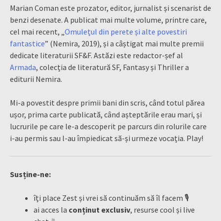
Marian Coman este prozator, editor, jurnalist și scenarist de
benzi desenate. A publicat mai multe volume, printre care,
cel mai recent, „
Omulețul din perete și alte povestiri
fantastice
” (Nemira, 2019), și a câștigat mai multe premii
dedicate literaturii SF&F. Astăzi este redactor-șef al
Armada
, colecția de literatură SF, Fantasy și Thriller a
editurii Nemira.
Mi-a povestit despre primii bani din scris, când totul părea
ușor, prima carte publicată, când așteptările erau mari, și
lucrurile pe care le-a descoperit pe parcurs din rolurile care
i-au permis sau l-au împiedicat să-și urmeze vocația
. Play!
Susține-ne:
îți place Zest și vrei să continuăm să îl facem 🎙
ai acces la
conținut exclusiv
, resurse cool și live