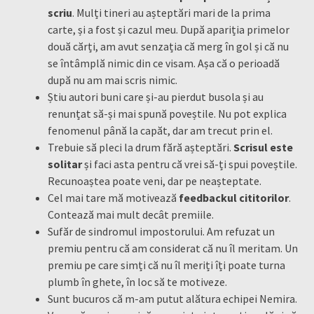
scriu
. Mulți tineri au așteptări mari de la prima
carte, și a fost și cazul meu. După apariția primelor
două cărți, am avut senzația că merg în gol și că nu
se întâmplă nimic din ce visam. Așa că o perioadă
după nu am mai scris nimic.
Știu autori buni care și-au pierdut busola și au
renunțat să-și mai spună poveștile. Nu pot explica
fenomenul până la capăt, dar am trecut prin el.
Trebuie să pleci la drum fără așteptări.
Scrisul este
solitar
și faci asta pentru că vrei să-ți spui poveștile.
Recunoaștea poate veni, dar pe neașteptate.
Cel mai tare mă motivează
feedbackul cititorilor
.
Contează mai mult decât premiile.
Sufăr de sindromul impostorului. Am refuzat un
premiu pentru că am considerat că nu îl meritam. Un
premiu pe care simți că nu îl meriți îți poate turna
plumb în ghete, în loc să te motiveze.
Sunt bucuros că m-am putut alătura echipei Nemira.