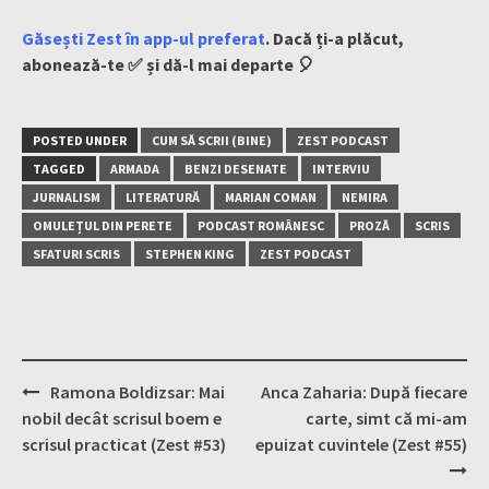
Găsești Zest în app-ul preferat
. Dacă ți-a plăcut,
abonează-te ✅ și dă-l mai departe 🎈
POSTED UNDER
CUM SĂ SCRII (BINE)
ZEST PODCAST
TAGGED
ARMADA
BENZI DESENATE
INTERVIU
JURNALISM
LITERATURĂ
MARIAN COMAN
NEMIRA
OMULEȚUL DIN PERETE
PODCAST ROMÂNESC
PROZĂ
SCRIS
SFATURI SCRIS
STEPHEN KING
ZEST PODCAST
Post
Ramona Boldizsar: Mai
Anca Zaharia: După fiecare
navigation
nobil decât scrisul boem e
carte, simt că mi-am
scrisul practicat (Zest #53)
epuizat cuvintele (Zest #55)