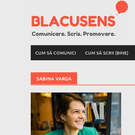
Skip
to
content
CUM SĂ COMUNICI
CUM SĂ SCRII (BINE)
SABINA VARGA