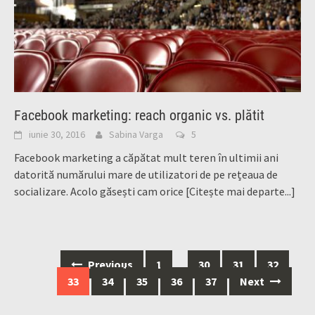
Facebook marketing: reach organic vs. plătit
iunie 30, 2016
Sabina Varga
5
Facebook marketing a căpătat mult teren în ultimii ani
datorită numărului mare de utilizatori de pe rețeaua de
socializare. Acolo găsești cam orice
[Citește mai departe...]
Posts
Previous
1
…
30
31
32
navigation
33
34
35
36
37
Next