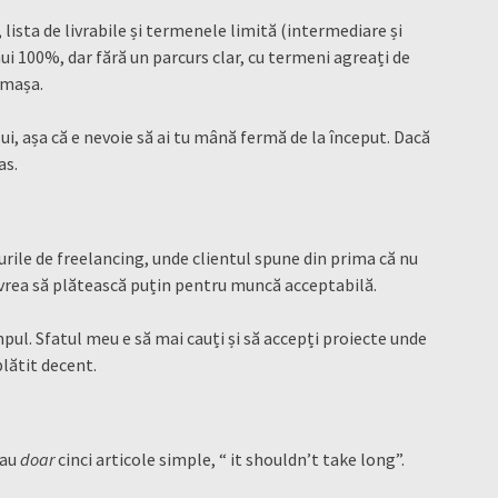
, lista de livrabile și termenele limită (intermediare și
ănui 100%, dar fără un parcurs clar, cu termeni agreați de
cămașa.
ui, așa că e nevoie să ai tu mână fermă de la început. Dacă
as.
urile de freelancing, unde clientul spune din prima că nu
 vrea să plătească puțin pentru muncă acceptabilă.
mpul. Sfatul meu e să mai cauți și să accepți proiecte unde
plătit decent.
eau
doar
cinci articole simple, “ it shouldn’t take long”.