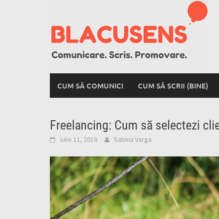
Skip
to
content
CUM SĂ COMUNICI
CUM SĂ SCRII (BINE)
Freelancing: Cum să selectezi cli
iulie 11, 2016
Sabina Varga