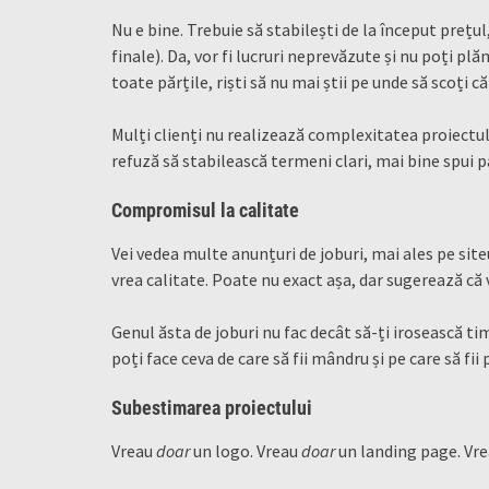
Nu e bine. Trebuie să stabilești de la început prețul
finale). Da, vor fi lucruri neprevăzute și nu poți pl
toate părțile, riști să nu mai știi pe unde să scoți 
Mulți clienți nu realizează complexitatea proiectul
refuză să stabilească termeni clari, mai bine spui p
Compromisul la calitate
Vei vedea multe anunțuri de joburi, mai ales pe site
vrea calitate. Poate nu exact așa, dar sugerează că
Genul ăsta de joburi nu fac decât să-ți irosească ti
poți face ceva de care să fii mândru și pe care să fii 
Subestimarea proiectului
Vreau
doar
un logo. Vreau
doar
un landing page. Vr