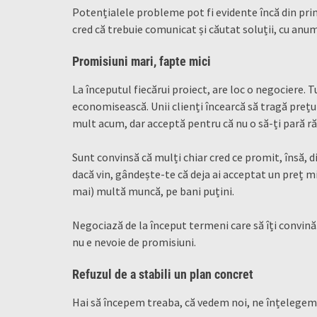
Potențialele probleme pot fi evidente încă din pri
cred că trebuie comunicat și căutat soluții, cu anumi
Promisiuni mari, fapte mici
La începutul fiecărui proiect, are loc o negociere. Tu
economisească. Unii clienți încearcă să tragă prețul
mult acum, dar acceptă pentru că nu o să-ți pară r
Sunt convinsă că mulți chiar cred ce promit, însă, d
dacă vin, gândește-te că deja ai acceptat un preț mic
mai) multă muncă, pe bani puțini.
Negociază de la început termeni care să îți convină. 
nu e nevoie de promisiuni.
Refuzul de a stabili un plan concret
Hai să începem treaba, că vedem noi, ne înțelegem