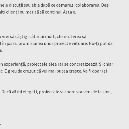
mele discuții sau abia după ce demarezi colaborarea. Deși
ți clienți nu merită să continui. Asta e.
 vrei să câștigi cât mai mult, clientul vrea să
 în jos cu promisiunea unor proiecte viitoare. Nu-ți pot da
ău.
in experiență, proiectele alea rar se concretizează. Și chiar
. E greu de crezut că vei mai putea crește. Va fi doar (și
Dacă vă înțelegeți, proiectele viitoare vor veni de la sine,
.