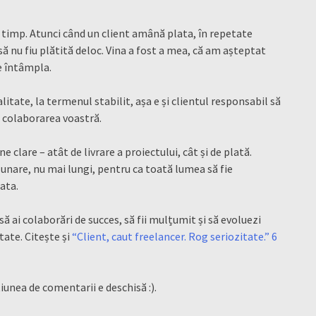
la timp. Atunci când un client amână plata, în repetate
să nu fiu plătită deloc. Vina a fost a mea, că am așteptat
e întâmpla.
litate, la termenul stabilit, așa e și clientul responsabil să
 colaborarea voastră.
 clare – atât de livrare a proiectului, cât și de plată.
unare, nu mai lungi, pentru ca toată lumea să fie
ata.
să ai colaborări de succes, să fii mulțumit și să evoluezi
itate. Citește și
“Client, caut freelancer. Rog seriozitate.” 6
iunea de comentarii e deschisă :).