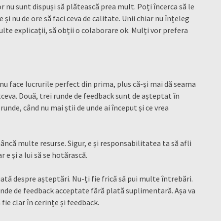
șor nu sunt dispuși să plătească prea mult. Poți încerca să le
 și nu de ore să faci ceva de calitate. Unii chiar nu înțeleg
lte explicații, să obții o colaborare ok. Mulți vor prefera
nu face lucrurile perfect din prima, plus că-și mai dă seama
ltceva. Două, trei runde de feedback sunt de așteptat în
 runde, când nu mai știi de unde ai început și ce vrea
că multe resurse. Sigur, e și responsabilitatea ta să afli
 e și a lui să se hotărască.
ată despre așteptări. Nu-ți fie frică să pui multe întrebări.
nde de feedback acceptate fără plată suplimentară. Așa va
fie clar în cerințe și feedback.