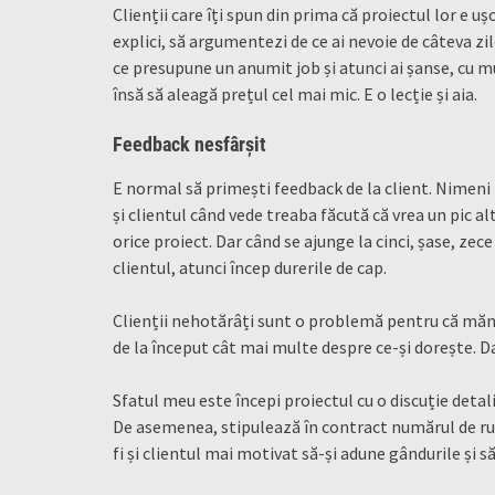
Clienții care îți spun din prima că proiectul lor e u
explici, să argumentezi de ce ai nevoie de câteva zile
ce presupune un anumit job și atunci ai șanse, cu mu
însă să aleagă prețul cel mai mic. E o lecție și aia.
Feedback nesfârșit
E normal să primești feedback de la client. Nimeni 
și clientul când vede treaba făcută că vrea un pic a
orice proiect. Dar când se ajunge la cinci, șase, zece
clientul, atunci încep durerile de cap.
Clienții nehotărâți sunt o problemă pentru că mănân
de la început cât mai multe despre ce-și dorește. Dar
Sfatul meu este începi proiectul cu o discuție detali
De asemenea, stipulează în contract numărul de ru
fi și clientul mai motivat să-și adune gândurile și să 