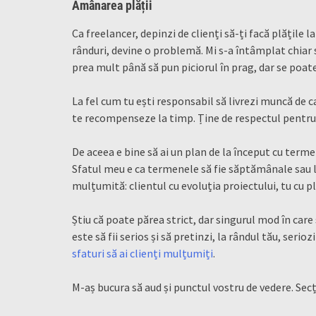
Amânarea plății
Ca freelancer, depinzi de clienți să-ți facă plățile 
rânduri, devine o problemă. M
i s-a întâmplat chiar 
prea mult până să pun piciorul în prag, dar se poat
La fel cum tu ești responsabil să livrezi muncă de ca
te recompenseze la timp. Ține de respectul pentru
De aceea e bine să ai un plan de la început cu termene
Sfatul meu e ca termenele să fie săptămânale sau l
mulțumită: clientul cu evoluția proiectului, tu cu pl
Știu că poate părea strict, dar singurul mod în care 
este să fii serios și să pretinzi, la rândul tău, serioz
sfaturi să ai clienți mulțumiți
.
M-aș bucura să aud și punctul vostru de vedere. Secț