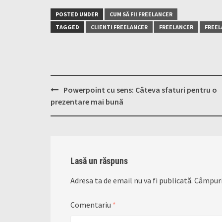
POSTED UNDER
CUM SĂ FII FREELANCER
TAGGED
CLIENTI FREELANCER
FREELANCER
FREEL
Post
Powerpoint cu sens: Câteva sfaturi pentru o
navigation
prezentare mai bună
Lasă un răspuns
Adresa ta de email nu va fi publicată.
Câmpuri
Comentariu
*