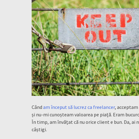
Când
am început să lucrez ca freelancer
, acceptam 
și nu-mi cunoșteam valoarea pe piață. Eram bucuroas
În timp, am învățat că nu orice client e bun. Da, ai 
câștigi.