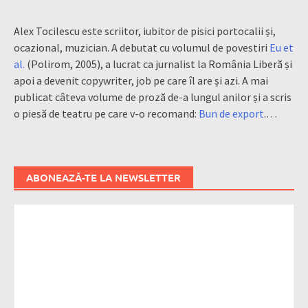
Alex Tocilescu este scriitor, iubitor de pisici portocalii și,
ocazional, muzician. A debutat cu volumul de povestiri
Eu et
al.
(Polirom, 2005), a lucrat ca jurnalist la România Liberă și
apoi a devenit copywriter, job pe care îl are și azi. A mai
publicat câteva volume de proză de-a lungul anilor și a scris
o piesă de teatru pe care v-o recomand:
Bun de export
.…
ABONEAZĂ-TE LA NEWSLETTER