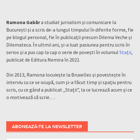
Ramona Gabăr
a studiat jurnalism și comunicare la
București și a scris de-a lungul timpului în diferite forme, fie
pe blogul personal, fie în publicații precum Dilema Veche și
Dilemateca. În ultmii ani, și-a luat pasiunea pentru scris în
serios și a pus cap la cap o serie de povești în volumul
Stații
,
publicat de Editura Nemira în 2021.
Din 2013, Ramona locuiește la Bruxelles și povestește în
interviu cu ce se ocupă, cum și-a făcut timp și spațiu pentru
scris, cu ce gând a publicat „Stații”, la ce lucrează acum și ce
o motivează să scrie.…
ABONEAZĂ-TE LA NEWSLETTER