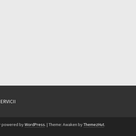
SERVICII
y powered by
WordPress
.
|
Theme: Awaken by
ThemezHut
.