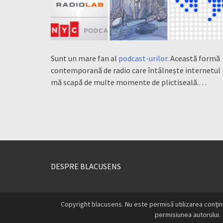
Sunt un mare fan al
podcast-urilor
. Această formă
contemporană de radio care întâlnește internetul
mă scapă de multe momente de plictiseală.…
DESPRE BLACUSENS
Copyright blacusens. Nu este permisă utilizarea conțin
permisiunea autorului.