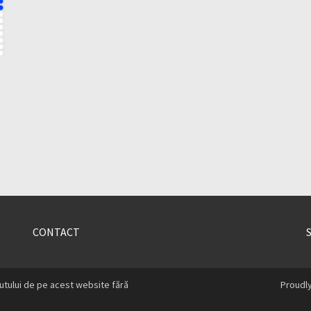
CONTACT
utului de pe acest website fără
Proudl