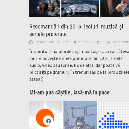
Recomandări din 2016: lecturi, muzică și
seriale preferate
decembrie 27, 2016
Sabina Varga
Commen
În spiritul finalului de an, împărtășesc cu voi câtev
dintre poveștile mele preferate din 2016, fie ele
audio, video sau scrise. Nu de alta, dar poate vă
plictisiți pe drumuri, în trenuri sau pe la birou zilel
astea :).
Mi-am pus căștile, lasă-mă în pace